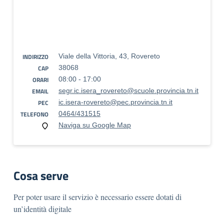
INDIRIZZO
Viale della Vittoria, 43, Rovereto
CAP
38068
ORARI
08:00 - 17:00
EMAIL
segr.ic.isera_rovereto@scuole.provincia.tn.it
PEC
ic.isera-rovereto@pec.provincia.tn.it
TELEFONO
0464/431515
Naviga su Google Map
Cosa serve
Per poter usare il servizio è necessario essere dotati di
un’identità digitale