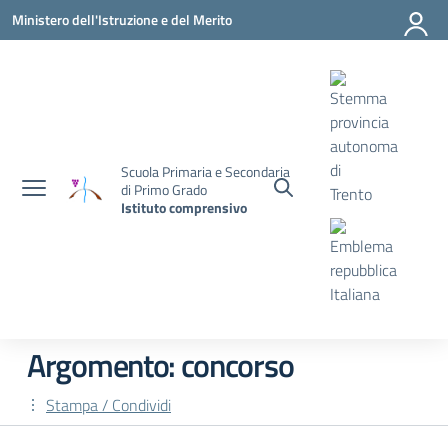
Vai ai contenuti
Vai al menu di navigazione
Vai al footer
Ministero dell'Istruzione e del Merito
Scuola Primaria e Secondaria
di Primo Grado
Istituto comprensivo
Argomento: concorso
Stampa / Condividi