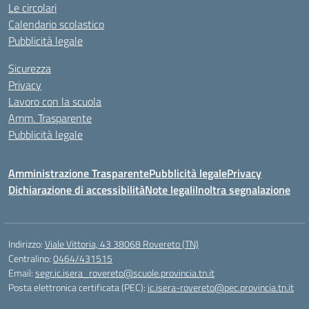
Le circolari
Calendario scolastico
Pubblicità legale
Sicurezza
Privacy
Lavoro con la scuola
Amm. Trasparente
Pubblicità legale
Amministrazione Trasparente
Pubblicità legale
Privacy
Dichiarazione di accessibilità
Note legali
Inoltra segnalazione
Indirizzo:
Viale Vittoria, 43 38068 Rovereto (TN)
Centralino:
0464/431515
Email:
segr.ic.isera_rovereto@scuole.provincia.tn.it
Posta elettronica certificata (PEC):
ic.isera-rovereto@pec.provincia.tn.it