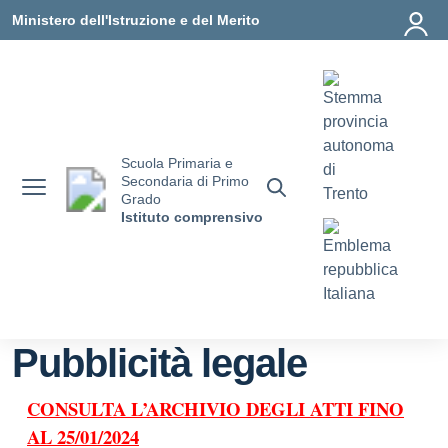
Vai ai contenuti
Vai al menu di navigazione
Vai al footer
Ministero dell'Istruzione e del Merito
Scuola Primaria e
Secondaria di Primo
Grado
Istituto comprensivo
Pubblicità legale
CONSULTA L’ARCHIVIO DEGLI ATTI FINO
AL 25/01/2024