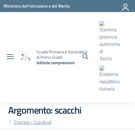
Vai ai contenuti
Vai al menu di navigazione
Vai al footer
Ministero dell'Istruzione e del Merito
Scuola Primaria e Secondaria
di Primo Grado
Istituto comprensivo
Argomento: scacchi
Stampa / Condividi