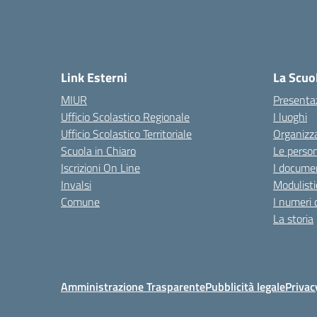
Link Esterni
La Scuo
MIUR
Presenta
Ufficio Scolastico Regionale
I luoghi
Ufficio Scolastico Territoriale
Organizz
Scuola in Chiaro
Le perso
Iscrizioni On Line
I documen
Invalsi
Modulisti
Comune
I numeri 
La storia
Amministrazione Trasparente
Pubblicità legale
Privac