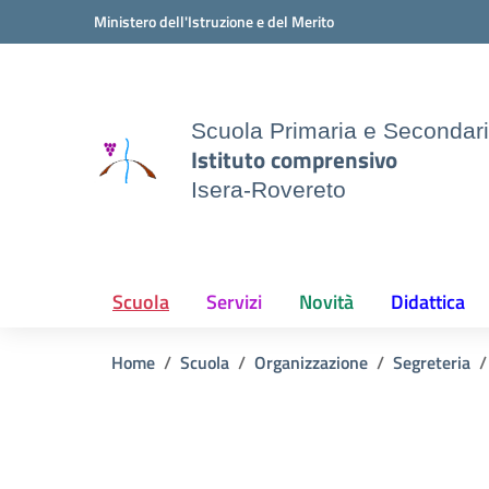
Vai ai contenuti
Vai al menu di navigazione
Vai al footer
Ministero dell'Istruzione e del Merito
Scuola Primaria e Secondar
Istituto comprensivo
Isera-Rovereto
Scuola
Servizi
Novità
Didattica
Home
Scuola
Organizzazione
Segreteria