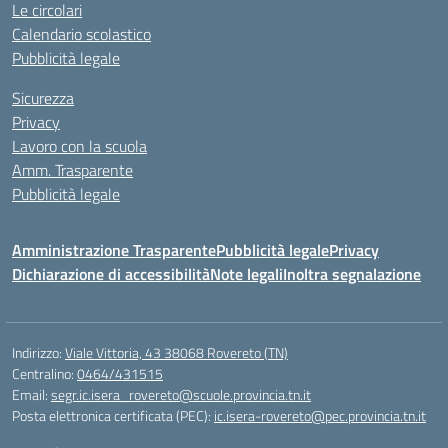
Le circolari
Calendario scolastico
Pubblicità legale
Sicurezza
Privacy
Lavoro con la scuola
Amm. Trasparente
Pubblicità legale
Amministrazione Trasparente
Pubblicità legale
Privacy
Dichiarazione di accessibilità
Note legali
Inoltra segnalazione
Indirizzo:
Viale Vittoria, 43 38068 Rovereto (TN)
Centralino:
0464/431515
Email:
segr.ic.isera_rovereto@scuole.provincia.tn.it
Posta elettronica certificata (PEC):
ic.isera-rovereto@pec.provincia.tn.it