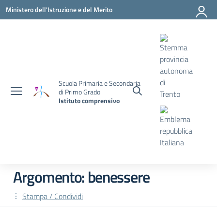
Vai ai contenuti
Vai al menu di navigazione
Vai al footer
Ministero dell'Istruzione e del Merito
Scuola Primaria e Secondaria
di Primo Grado
Istituto comprensivo
Argomento: benessere
Stampa / Condividi