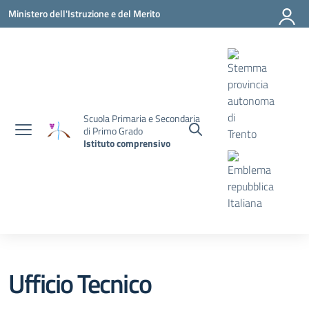
Vai ai contenuti
Vai al menu di navigazione
Vai al footer
Ministero dell'Istruzione e del Merito
Scuola Primaria e Secondaria
di Primo Grado
Istituto comprensivo
Ufficio Tecnico