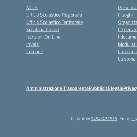
MIUR
Presenta
Ufficio Scolastico Regionale
I luoghi
Ufficio Scolastico Territoriale
Organizz
Scuola in Chiaro
Le perso
Iscrizioni On Line
I documen
Invalsi
Modulisti
Comune
I numeri 
La storia
Amministrazione Trasparente
Pubblicità legale
Privac
Centralino:
0464/431515
Email:
seg