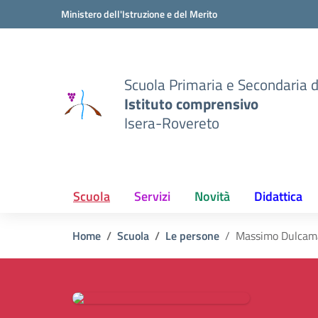
Vai ai contenuti
Vai al menu di navigazione
Vai al footer
Ministero dell'Istruzione e del Merito
Scuola Primaria e Secondaria 
Istituto comprensivo
Isera-Rovereto
Scuola
Servizi
Novità
Didattica
Home
Scuola
Le persone
Massimo Dulcam