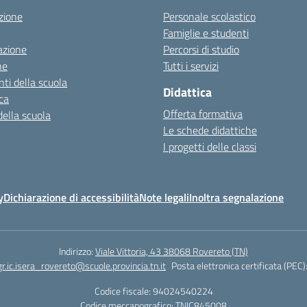
zione
Personale scolastico
Famiglie e studenti
azione
Percorsi di studio
ne
Tutti i servizi
ti della scuola
Didattica
ca
Offerta formativa
della scuola
Le schede didattiche
I progetti delle classi
y
Dichiarazione di accessibilità
Note legali
Inoltra segnalazione
Indirizzo:
Viale Vittoria, 43 38068 Rovereto (TN)
r.ic.isera_rovereto@scuole.provincia.tn.it
Posta elettronica certificata (PEC)
Codice fiscale: 94024540224
Codice meccanografico:
TNIC845008