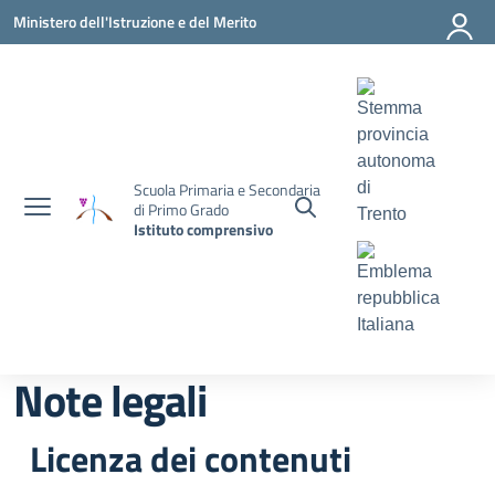
Vai ai contenuti
Vai al menu di navigazione
Vai al footer
Ministero dell'Istruzione e del Merito
Scuola Primaria e Secondaria
di Primo Grado
Istituto comprensivo
Note legali
Licenza dei contenuti