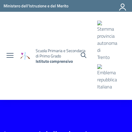
Vai ai contenuti
Vai al menu di navigazione
Vai al footer
Ministero dell'Istruzione e del Merito
Scuola Primaria e Secondaria
di Primo Grado
Istituto comprensivo