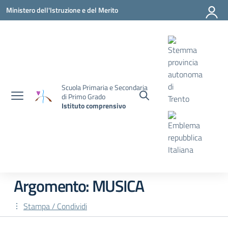
Vai ai contenuti
Vai al menu di navigazione
Vai al footer
Ministero dell'Istruzione e del Merito
Scuola Primaria e Secondaria
di Primo Grado
Istituto comprensivo
Argomento: MUSICA
Stampa / Condividi