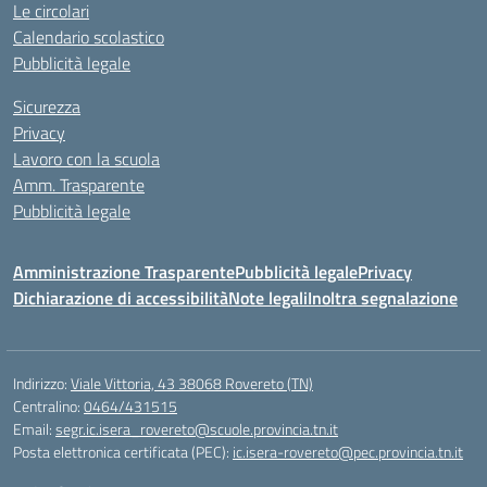
Le circolari
Calendario scolastico
Pubblicità legale
Sicurezza
Privacy
Lavoro con la scuola
Amm. Trasparente
Pubblicità legale
Amministrazione Trasparente
Pubblicità legale
Privacy
Dichiarazione di accessibilità
Note legali
Inoltra segnalazione
Indirizzo:
Viale Vittoria, 43 38068 Rovereto (TN)
Centralino:
0464/431515
Email:
segr.ic.isera_rovereto@scuole.provincia.tn.it
Posta elettronica certificata (PEC):
ic.isera-rovereto@pec.provincia.tn.it