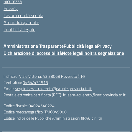
Sicurezza
Privacy
Lavoro con la scuola
Amm. Trasparente
Pubblicità legale
Amministrazione Trasparente
Pubblicità legale
Privacy
Dichiarazione di accessibilità
Note legali
Inoltra segnalazione
Indirizzo:
Viale Vittoria, 43 38068 Rovereto (TN)
Centralino:
0464/431515
Email:
segr.ic.isera_rovereto@scuole.provincia.tn.it
Posta elettronica certificata (PEC):
ic.isera-rovereto@pec.provincia.tn.it
Codice fiscale: 94024540224
Codice meccanografico:
TNIC845008
Codice Indice delle Pubbliche Amministrazioni (IPA): icir_tn