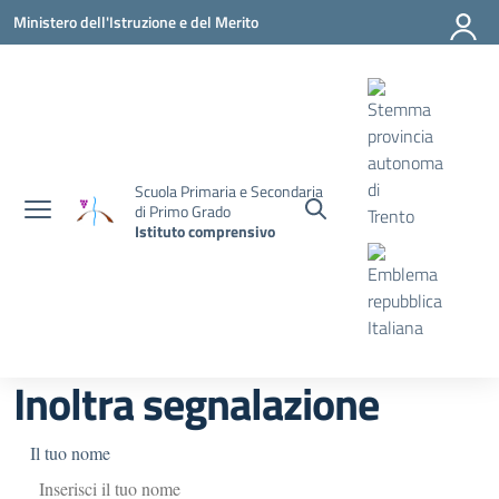
Vai ai contenuti
Vai al menu di navigazione
Vai al footer
Ministero dell'Istruzione e del Merito
Scuola Primaria e Secondaria
di Primo Grado
Istituto comprensivo
Inoltra segnalazione
Il tuo nome