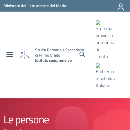
Vai ai contenuti
Vai al menu di navigazione
Vai al footer
Ministero dell'Istruzione e del Merito
Scuola Primaria e Secondaria
di Primo Grado
Istituto comprensivo
Le persone