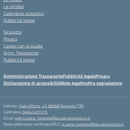
Le circolari
Calendario scolastico
Pubblicità legale
Sicurezza
Privacy
Lavoro con la scuola
Amm. Trasparente
Pubblicità legale
Amministrazione Trasparente
Pubblicità legale
Privacy
Dichiarazione di accessibilità
Note legali
Inoltra segnalazione
Indirizzo:
Viale Vittoria, 43 38068 Rovereto (TN)
Centralino:
0464/431515
Email:
segr.ic.isera_rovereto@scuole.provincia.tn.it
Posta elettronica certificata (PEC):
ic.isera-rovereto@pec.provincia.tn.it