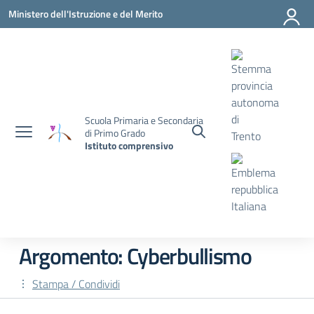
Vai ai contenuti
Vai al menu di navigazione
Vai al footer
Ministero dell'Istruzione e del Merito
Scuola Primaria e Secondaria
di Primo Grado
Istituto comprensivo
Argomento: Cyberbullismo
Stampa / Condividi