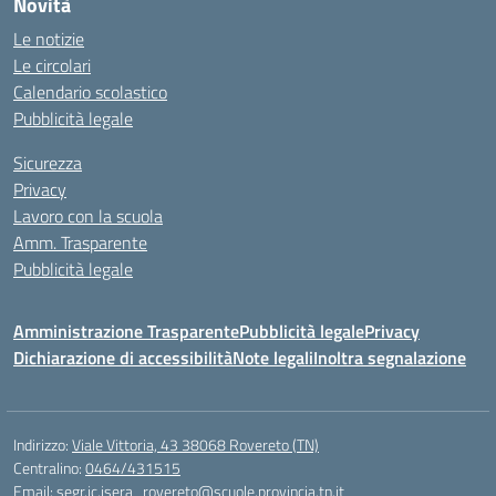
Novità
Le notizie
Le circolari
Calendario scolastico
Pubblicità legale
Sicurezza
Privacy
Lavoro con la scuola
Amm. Trasparente
Pubblicità legale
Amministrazione Trasparente
Pubblicità legale
Privacy
Dichiarazione di accessibilità
Note legali
Inoltra segnalazione
Indirizzo:
Viale Vittoria, 43 38068 Rovereto (TN)
Centralino:
0464/431515
Email:
segr.ic.isera_rovereto@scuole.provincia.tn.it