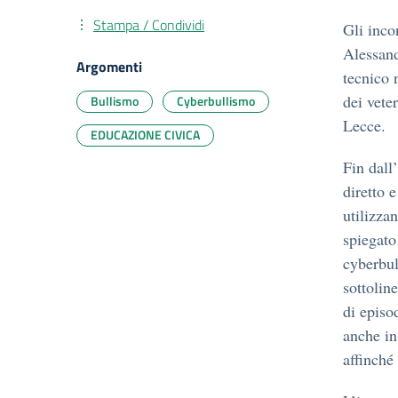
Stampa / Condividi
Gli incon
Alessand
Argomenti
tecnico 
dei vete
Bullismo
Cyberbullismo
Lecce.
EDUCAZIONE CIVICA
Fin dall
diretto 
utilizza
spiegato
cyberbul
sottolin
di episo
anche in
affinché