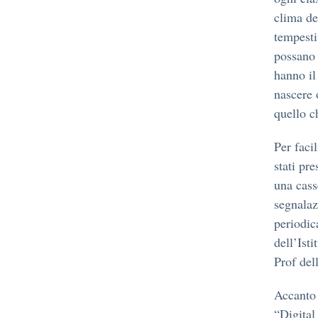
clima de
tempesti
possano 
hanno il
nascere 
quello ch
Per facil
stati pr
una casse
segnalaz
periodic
dell’Ist
Prof dell
Accanto 
“Digital