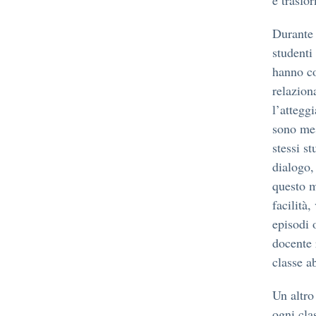
e trasfo
Durante 
studenti
hanno co
relazion
l’attegg
sono mes
stessi s
dialogo,
questo m
facilità,
episodi 
docente 
classe a
Un altro
ogni clas