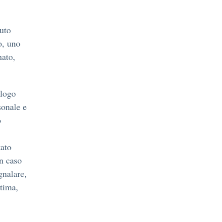
tuto
o, uno
nato,
alogo
sonale e
o
tato
In caso
gnalare,
ttima,