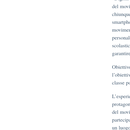
del mov
chiunque
smartpho
moviment
personal
scolastic
garantir
Obietti
l’obiett
classe p
L’esperi
protagon
del movi
partecip
un luogo