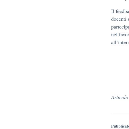
Il feedb
docenti 
partecip
nel favo
all’inter
Articolo
Pubblicat