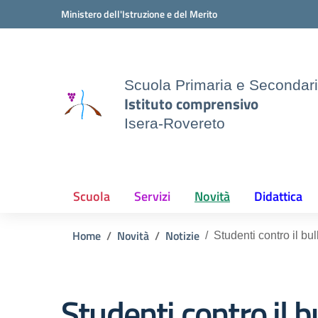
Vai ai contenuti
Vai al menu di navigazione
Vai al footer
Ministero dell'Istruzione e del Merito
Scuola Primaria e Secondar
Istituto comprensivo
Isera-Rovereto
Scuola
Servizi
Novità
Didattica
Home
Novità
Notizie
Studenti contro il bu
Studenti contro il b