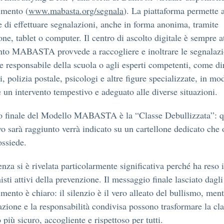
imento (
www.mabasta.org/segnala
). La piattaforma permette 
 di effettuare segnalazioni, anche in forma anonima, tramite
ne, tablet o computer. Il centro di ascolto digitale è sempre at
o MABASTA provvede a raccogliere e inoltrare le segnalazi
e responsabile della scuola o agli esperti competenti, come di
i, polizia postale, psicologi e altre figure specializzate, in mo
e un intervento tempestivo e adeguato alle diverse situazioni.
vo finale del Modello MABASTA è la “Classe Debullizzata”: 
ivo sarà raggiunto verrà indicato su un cartellone dedicato che 
ossiede.
enza si è rivelata particolarmente significativa perché ha reso 
isti attivi della prevenzione. Il messaggio finale lasciato dagli
mento è chiaro: il silenzio è il vero alleato del bullismo, ment
azione e la responsabilità condivisa possono trasformare la cla
 più sicuro, accogliente e rispettoso per tutti.