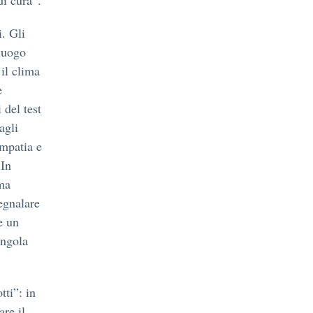
di cura”.
i. Gli
 luogo
il clima
e
 del test
agli
empatia e
 In
ma
segnalare
e un
ingola
tti”: in
are il