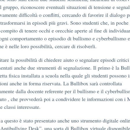
l gruppo, riconoscere eventuali situazioni di tensione e segnal
vamente difficoltà o conflitti, cercando di favorire il dialogo 
trasformarsi in episodi più gravi. Sono studenti che, in poche 
 compito di tenere occhi e orecchie aperte al fine di individuar
ogni comportamento o episodio di bullismo e cyberbullismo e
e è nelle loro possibilità, cercare di risolverli.
itare la possibilità di chiedere aiuto o segnalare episodi critic
esentati anche due strumenti di segnalazione. Il primo è la Bull
tta fisica installata a scuola nella quale gli studenti possono i
ioni anche in forma riservata. La Bullibox sarà controllata
amente dalla docente referente per il bullismo e il cyberbulli
ituto , che provvederà poi a condividere le informazioni con 
e classi interessate.
a questo è stato presentato anche uno strumento digitale onlin
 Antibullying Desk”, una sorta di Bullibox virtuale disponibile