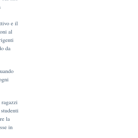
a
tivo e il
oni al
rigenti
do da
quando
ogni
i ragazzi
 studenti
re la
sse in