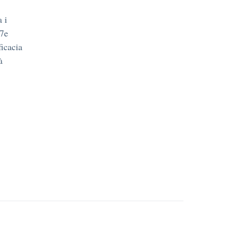
a i
 7e
ficacia
à