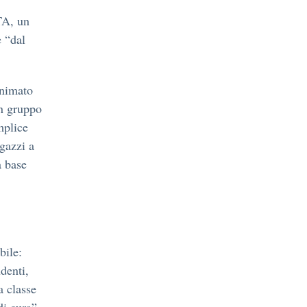
TA, un
e “dal
nimato
un gruppo
mplice
gazzi a
a base
bile:
denti,
a classe