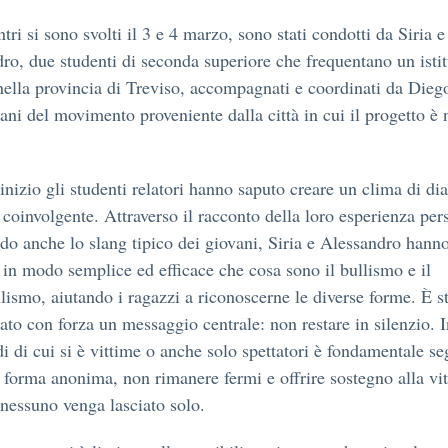
tri si sono svolti il 3 e 4 marzo, sono stati condotti da Siria e
ro, due studenti di seconda superiore che frequentano un isti
nella provincia di Treviso, accompagnati e coordinati da Dieg
rani del movimento proveniente dalla città in cui il progetto è 
’inizio gli studenti relatori hanno saputo creare un clima di di
e coinvolgente. Attraverso il racconto della loro esperienza per
ndo anche lo slang tipico dei giovani, Siria e Alessandro hann
 in modo semplice ed efficace che cosa sono il bullismo e il
lismo, aiutando i ragazzi a riconoscerne le diverse forme. È s
eato con forza un messaggio centrale: non restare in silenzio. 
di di cui si è vittime o anche solo spettatori è fondamentale se
 forma anonima, non rimanere fermi e offrire sostegno alla vi
 nessuno venga lasciato solo.