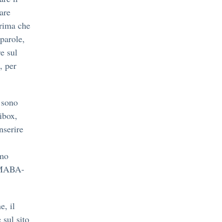
are
prima che
parole,
e sul
, per
i sono
ibox,
nserire
smo
i MABA-
e, il
 sul sito