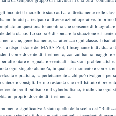
rmarla da semplice gruppo di individui in una vera “comunità 
gli incontri il modello è stato attivato direttamente nelle class
 hanno infatti partecipato a diverse azioni operative. In primo
mpilato un questionario anonimo che consente di fotografare 
ale della classe. Lo scopo è di sondare la situazione esistente 
iamento che, genericamente, caratterizza ogni classe. I risultati
si a disposizione del MABA-Prof, l’insegnante individuato d
tudenti come docente di riferimento, con cui hanno maggiore 
 per affrontare e segnalare eventuali situazioni problematiche.
odo ogni singolo alunno/a, in qualsiasi momento e con estre
 velocità e praticità, sa perfettamente a chi può rivolgersi per 
o chiedere consigli. Fermo restando che nell’Istituto è present
referente per il bullismo e il cyberbullismo, è utile che ogni s
bbia un proprio docente di riferimento.
 momento significativo è stato quello della scelta dei “Bullizzo
se sono stati eletti due studenti sentinella, incaricati di osserv