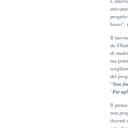
L’interv
attivame
progetto
basso”, 
Il movi
da STude
di stude
ma poten
sceglier
del prog
Non far
“
Fai agl
“
Il proto
non prop
docenti 