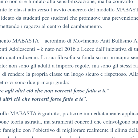
ento non si è limitato alla sensibilizzazione, ma ha coinvolto
nte le classi attraverso l’avvio concreto del modello MABAS
 ideato da studenti per studenti che promuove una prevenzion
mettendo i ragazzi al centro del cambiamento.
mento MABASTA – acronimo di Movimento Anti Bullismo A
nti Adolescenti – è nato nel 2016 a Lecce dall’iniziativa di 
nti quattordicenni. La sua filosofia si fonda su un principio se
te: non sono gli adulti a imporre regole, ma sono gli stessi ra
e di rendere la propria classe un luogo sicuro e rispettoso. All
etto vi sono due principi guida:
e agli altri ciò che non vorresti fosse fatto a te
”
i altri ciò che vorresti fosse fatto a te
”.
collo MABASTA è gratuito, pratico e immediatamente applica
one teoria astratta, ma strumenti concreti che coinvolgono stu
e famiglie con l’obiettivo di migliorare realmente il clima dell