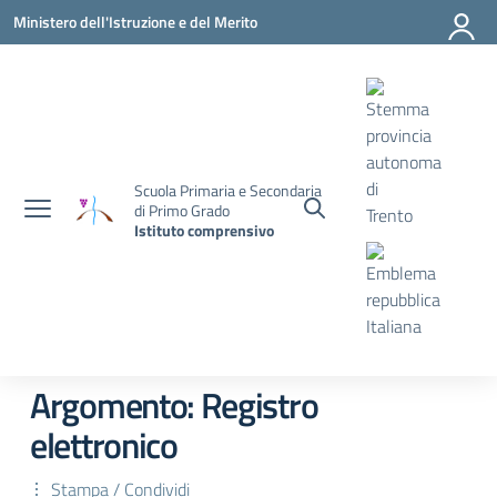
Vai ai contenuti
Vai al menu di navigazione
Vai al footer
Ministero dell'Istruzione e del Merito
Scuola Primaria e Secondaria
di Primo Grado
Istituto comprensivo
Argomento: Registro
elettronico
Stampa / Condividi