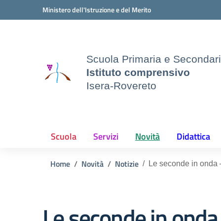
Vai ai contenuti
Vai al menu di navigazione
Vai al footer
Ministero dell'Istruzione e del Merito
Scuola Primaria e Secondar
Istituto comprensivo
Isera-Rovereto
Scuola
Servizi
Novità
Didattica
Home
Novità
Notizie
Le seconde in onda –
Le seconde in onda 