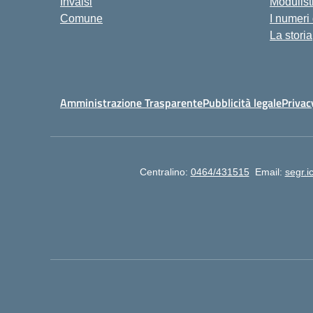
Invalsi
Modulist
Comune
I numeri
La storia
Amministrazione Trasparente
Pubblicità legale
Privac
Centralino:
0464/431515
Email:
segr.i