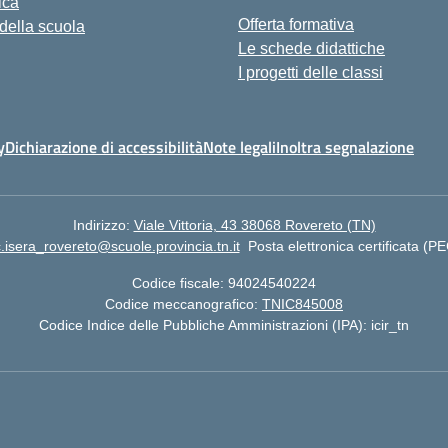
ica
Offerta formativa
 della scuola
Le schede didattiche
I progetti delle classi
y
Dichiarazione di accessibilità
Note legali
Inoltra segnalazione
Indirizzo:
Viale Vittoria, 43 38068 Rovereto (TN)
c.isera_rovereto@scuole.provincia.tn.it
Posta elettronica certificata (P
Codice fiscale: 94024540224
Codice meccanografico:
TNIC845008
Codice Indice delle Pubbliche Amministrazioni (IPA): icir_tn